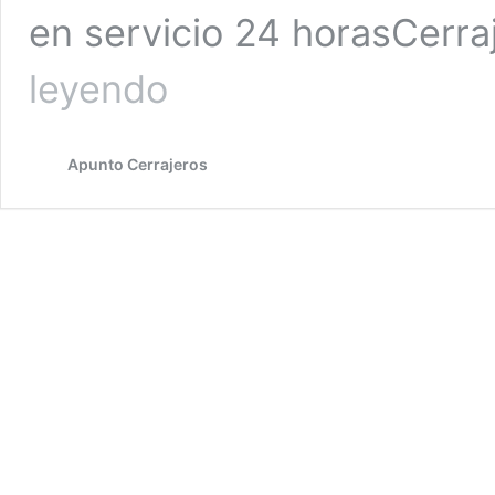
en servicio 24 horasCerra
Cerrajeros
leyendo
en
Arturo
Soria
Apunto Cerrajeros