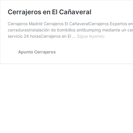
Cerrajeros en El Cañaveral
Cerrajeros Madrid Cerrajeros El CañaveralCerrajeros Expertos en
cerradurasInstalación de bombillos antibumping mediante un cer
Cerrajeros
servicio 24 horasCerrajeros en El …
Sigue leyendo
en
El
Apunto Cerrajeros
Cañaveral