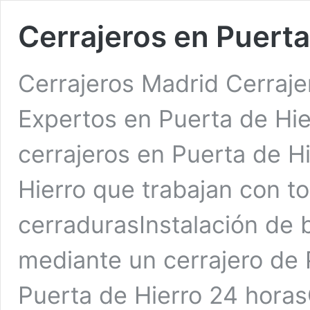
Cerrajeros en Puerta
Cerrajeros Madrid Cerraje
Expertos en Puerta de Hie
cerrajeros en Puerta de H
Hierro que trabajan con t
cerradurasInstalación de 
mediante un cerrajero de 
Puerta de Hierro 24 horas