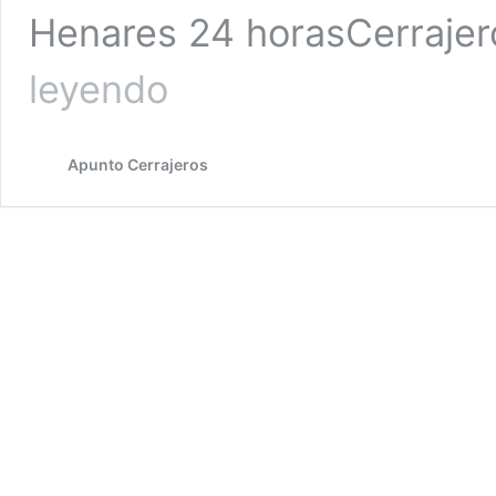
Henares 24 horasCerraje
Cerrajeros
leyendo
en
San
Fernando
Apunto Cerrajeros
de
Henares