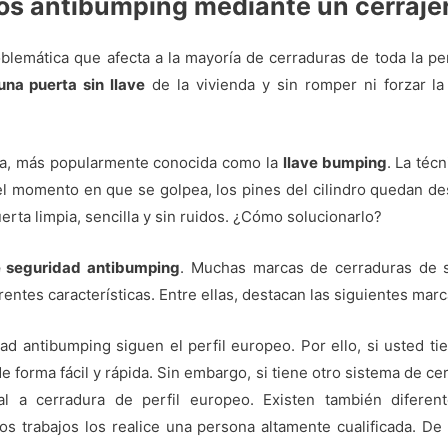
los antibumping mediante un cerraj
lemática que afecta a la mayoría de cerraduras de toda la pe
una puerta sin llave
de la vivienda y sin romper ni forzar la
da, más popularmente conocida como la
llave bumping
. La téc
 En el momento en que se golpea, los pines del cilindro quedan
erta limpia, sencilla y sin ruidos. ¿Cómo solucionarlo?
e seguridad antibumping
. Muchas marcas de cerraduras de s
rentes características. Entre ellas, destacan las siguientes marc
dad antibumping siguen el perfil europeo. Por ello, si usted t
de forma fácil y rápida. Sin embargo, si tiene otro sistema de c
l a cerradura de perfil europeo. Existen también diferen
 trabajos los realice una persona altamente cualificada. De 