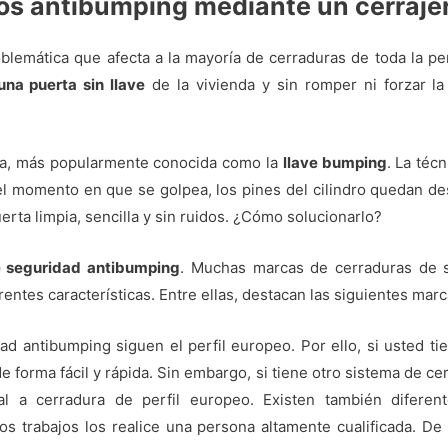
los antibumping mediante un cerraj
lemática que afecta a la mayoría de cerraduras de toda la pe
una puerta sin llave
de la vivienda y sin romper ni forzar la
da, más popularmente conocida como la
llave bumping
. La téc
 En el momento en que se golpea, los pines del cilindro quedan
erta limpia, sencilla y sin ruidos. ¿Cómo solucionarlo?
e seguridad antibumping
. Muchas marcas de cerraduras de s
rentes características. Entre ellas, destacan las siguientes marc
dad antibumping siguen el perfil europeo. Por ello, si usted t
de forma fácil y rápida. Sin embargo, si tiene otro sistema de c
l a cerradura de perfil europeo. Existen también diferen
 trabajos los realice una persona altamente cualificada. De 