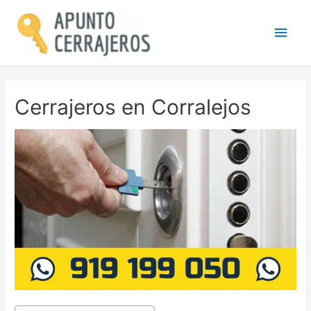
Men
princ
Cerrajeros en Corralejos