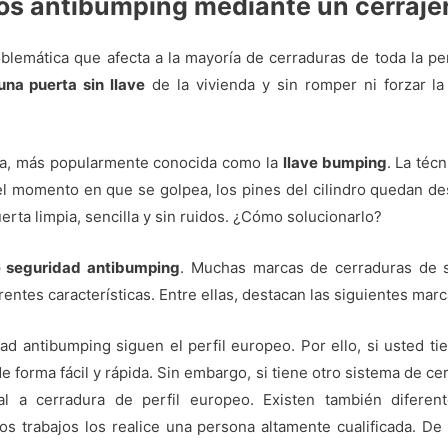
los antibumping mediante un cerraj
lemática que afecta a la mayoría de cerraduras de toda la pe
una puerta sin llave
de la vivienda y sin romper ni forzar la
da, más popularmente conocida como la
llave bumping
. La téc
 En el momento en que se golpea, los pines del cilindro quedan
erta limpia, sencilla y sin ruidos. ¿Cómo solucionarlo?
e seguridad antibumping
. Muchas marcas de cerraduras de s
rentes características. Entre ellas, destacan las siguientes marc
dad antibumping siguen el perfil europeo. Por ello, si usted t
de forma fácil y rápida. Sin embargo, si tiene otro sistema de c
l a cerradura de perfil europeo. Existen también diferen
 trabajos los realice una persona altamente cualificada. De 